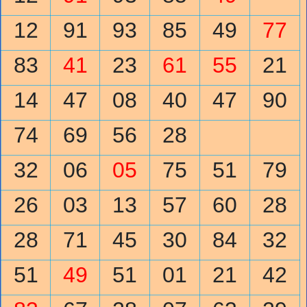
12
91
93
85
49
77
83
41
23
61
55
21
14
47
08
40
47
90
74
69
56
28
32
06
05
75
51
79
26
03
13
57
60
28
28
71
45
30
84
32
51
49
51
01
21
42