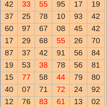
42
33
55
95
17
19
37
25
78
10
93
42
60
97
67
08
45
42
17
29
68
55
26
70
87
37
42
91
56
84
19
53
38
78
56
81
15
77
58
44
79
80
40
07
71
72
24
92
12
76
83
61
13
02