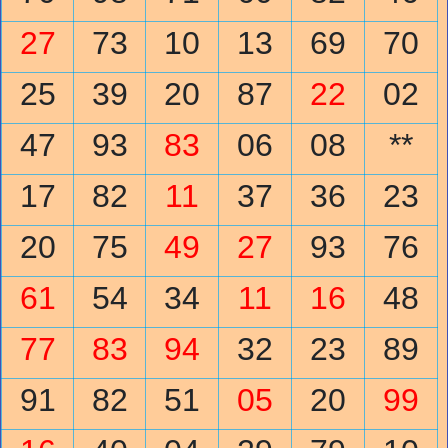
27
73
10
13
69
70
25
39
20
87
22
02
47
93
83
06
08
**
17
82
11
37
36
23
20
75
49
27
93
76
61
54
34
11
16
48
77
83
94
32
23
89
91
82
51
05
20
99