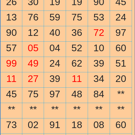
26
30
19
19
90
45
13
76
59
75
53
24
90
12
40
36
72
97
57
05
04
52
10
60
99
49
24
62
39
51
11
27
39
11
34
20
45
75
97
48
84
**
**
**
**
**
**
**
73
02
91
18
08
60