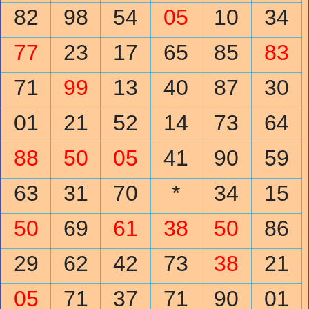
82
98
54
05
10
34
77
23
17
65
85
83
71
99
13
40
87
30
01
21
52
14
73
64
88
50
05
41
90
59
63
31
70
*
34
15
50
69
61
38
50
86
29
62
42
73
38
21
05
71
37
71
90
01