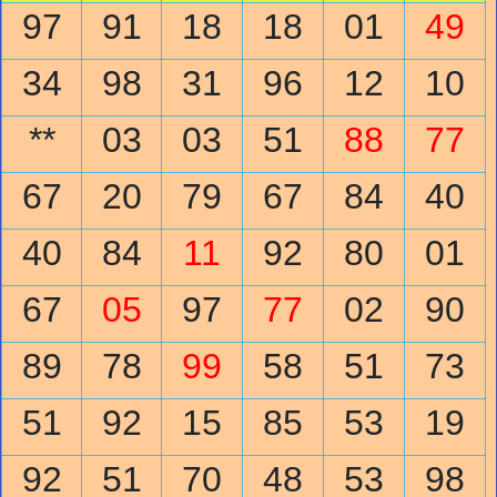
97
91
18
18
01
49
34
98
31
96
12
10
**
03
03
51
88
77
67
20
79
67
84
40
40
84
11
92
80
01
67
05
97
77
02
90
89
78
99
58
51
73
51
92
15
85
53
19
92
51
70
48
53
98