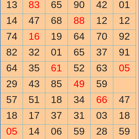
13
83
65
90
42
01
14
47
68
88
12
12
74
16
19
64
70
92
82
32
01
65
37
91
64
35
61
52
63
05
29
43
85
49
59
57
51
18
34
66
47
18
17
37
31
03
18
05
14
06
59
28
59