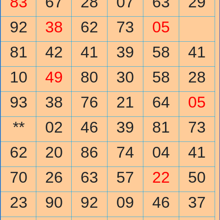
83
67
28
07
63
29
92
38
62
73
05
81
42
41
39
58
41
10
49
80
30
58
28
93
38
76
21
64
05
**
02
46
39
81
73
62
20
86
74
04
41
70
26
63
57
22
50
23
90
92
09
46
37