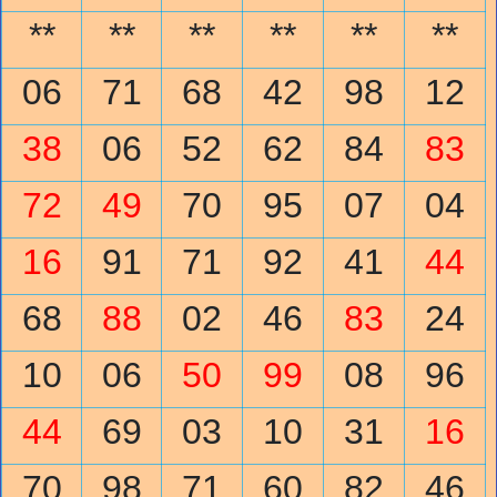
**
**
**
**
**
**
06
71
68
42
98
12
38
06
52
62
84
83
72
49
70
95
07
04
16
91
71
92
41
44
68
88
02
46
83
24
10
06
50
99
08
96
44
69
03
10
31
16
70
98
71
60
82
46