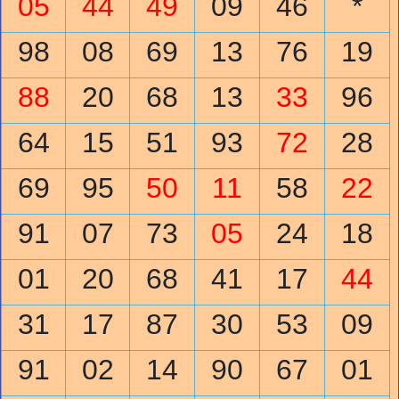
05
44
49
09
46
*
98
08
69
13
76
19
88
20
68
13
33
96
64
15
51
93
72
28
69
95
50
11
58
22
91
07
73
05
24
18
01
20
68
41
17
44
31
17
87
30
53
09
91
02
14
90
67
01